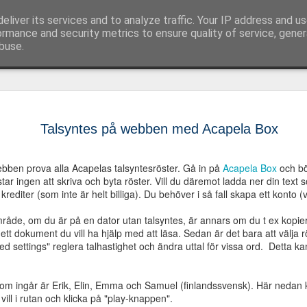
eliver its services and to analyze traffic. Your IP address and u
 språk-, läs- och skrivsvårigheter och assisterand
ormance and security metrics to ensure quality of service, gene
buse.
SkrivaText
OCT
rättstavnin
2
Talsyntes på webben med Acapela Box
grammatik
och Edge
bben prova alla Acapelas talsyntesröster. Gå in på
Acapela Box
och bör
star ingen att skriva och byta röster. Vill du däremot ladda ner din text s
Idag lanserar Oribi det nya
editer (som inte är helt billiga). Du behöver i så fall skapa ett konto (vi
SkrivaText. SkrivaText är 
programmen Stava Rex, Spe
åde, om du är på en dator utan talsyntes, är annars om du t ex kopierar
Detta innebär att användare
ett dokument du vill ha hjälp med att läsa. Sedan är det bara att välja rö
svenska och engelskagram
 settings" reglera talhastighet och ändra uttal för vissa ord. Detta ka
engelskamöjlighet att marke
till tre digitala ordböcker
ordboken innehåller dessut
om ingår är Erik, Elin, Emma och Samuel (finlandssvensk). Här nedan k
översättningar, förklaringar
 vill i rutan och klicka på "play-knappen".