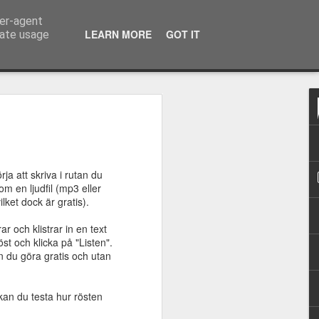
ser-agent
e teknik
LEARN MORE
GOT IT
rate usage
 - Det nya
gs- och
verktyget för Chrome
ja att skriva i rutan du
om en ljudfil (mp3 eller
 stavnings- och grammatikverktyget
lket dock är gratis).
en sammanslagning av de tidigare
llRight, ClaroStava och TxtAnalyzer.
 och klistrar in en text
n får: rättstavningsstöd på både
st och klicka på "Listen".
matikstöd på svenska och
n du göra gratis och utan
ra upp ordklasser och satsdelartillgång
 på svenska och engelska. Den svenska
om möjligheten att få svenska
an du testa hur rösten
 och exempel på upp till 20 andra språk.