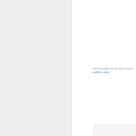
talking widget by Acapela Group
audible value
Digital kurs i
JUN
TAKK/TSS
15
Idag lanseras Halmstads
kommuns digitala kurs i
TAKK/TSS. Kursen innehåller ca
800 tecken, material att skriva ut
och träna på, filmer kring hur man
tecknar och lite teori. Kursen
vänder sig till dig som är
M
intresserad av att lära dig tecken,
privat eller i tjänsten. Tecknen är