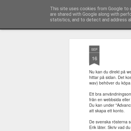
Logopeden i skolan
This site uses cookies from Google to d
En blogg om
are shared with Google along with perf
statistics, and to detect and address a
Magazine
Pages
SEP
16
Nu kan du direkt på we
hittar på sidan. Det ko
wav) behöver du köpa kr
Ett bra användningsomr
från en webbsida eller 
Du kan under "Advanced
att skapa ett konto.
De svenska rösterna s
Erik låter. Skriv vad du