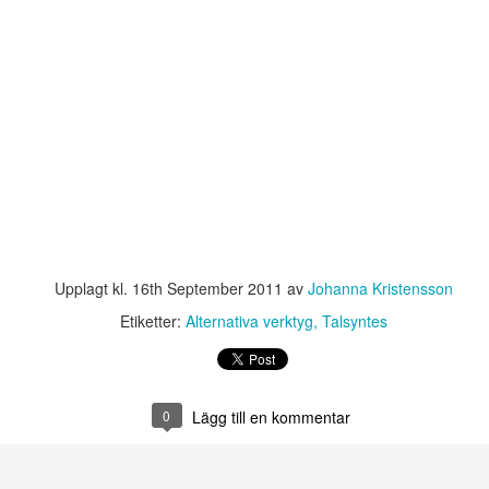
Svenska
Webbutbildning den
JAN
AUG
Upplagt kl.
16th September 2011
av
Johanna Kristensson
Dyslexiföreningens
19/10:
12
23
utbildningar våren
Specialpedagogiska
Etiketter:
Alternativa verktyg
Talsyntes
2023
perspektiv på
skrivinlärningen
Vi i Svenska Dyslexiföreningen
Den 19 oktober anordnar Svenska
anordnar under våren två olika
Dyslexiföreningen en
webbutbildingar som vänder sig till
0
Lägg till en kommentar
webbutbildning över Zoom med
lärare, specialpedagoger/lärare
temat specialpedagogiska
och logopeder.
Gratis webbkurs på Pedagog Halmstads lärportal:
perspektiv på skrivinlärningen.
AY
Barn med autism
22
Neurovetenskapliga perspektiv på