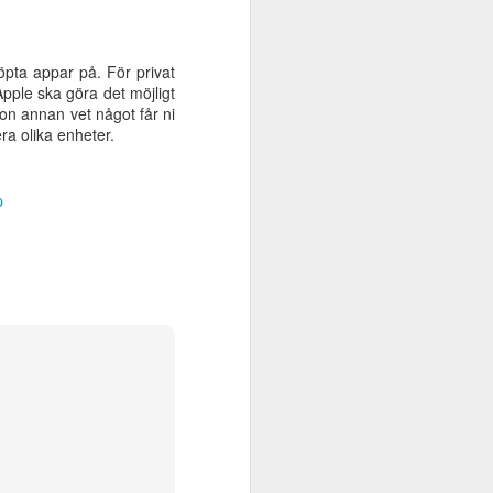
öpta appar på. För privat
Apple ska göra det möjligt
on annan vet något får ni
ra olika enheter.
p