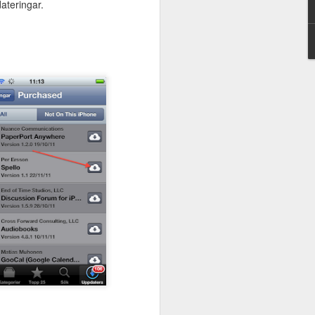
ateringar.
Nytt avsnitt av
JUN
Dyssepodden - där jag
7
och Henrik pratar om
Oribis assisterande
teknik
I det senaste avsnittet av
Dyssepodden medverkar jag och
Henrik Karlsson från Oribi. Titeln
för avsnittet är Assisterande
teknik som gör skillnad för
personer med dyslexi.Vi blir