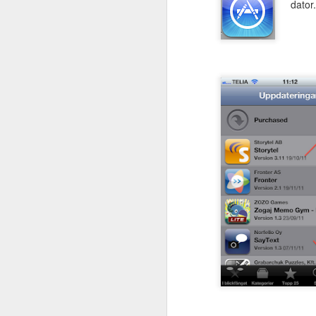
dator
Digital kurs i
JUN
TAKK/TSS
15
Idag lanseras Halmstads
kommuns digitala kurs i
TAKK/TSS. Kursen innehåller ca
800 tecken, material att skriva ut
och träna på, filmer kring hur man
tecknar och lite teori. Kursen
vänder sig till dig som är
M
intresserad av att lära dig tecken,
privat eller i tjänsten. Tecknen är