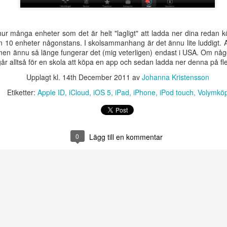
perspektiv på matematikundervisningen
21
Nu är det dags att anmäla sig till Svenska Dyslexiföreningens
bildningsdag Specialpedagogiskt perspektiv på
atematikundervisningen. Denna kommer att genomföras via Zoom
hur många enheter som det är helt "lagligt" att ladda ner dina redan k
llan kl. 13:00 - 16:10 tisdag den 22 mars.
ran 10 enheter någonstans. I skolsammanhang är det ännu lite luddigt. 
men ännu så länge fungerar det (mig veterligen) endast i USA. Om någ
år alltså för en skola att köpa en app och sedan ladda ner denna på fle
Upplagt kl.
14th December 2011
av
Johanna Kristensson
Etiketter:
Apple ID
iCloud
iOS 5
iPad
iPhone
iPod touch
Volymkö
Ny avhandling - Studier av läsrelaterade språkliga
EB
förmågor i förskola och läsutveckling i grundskola
17
Den 3 februari 2022 disputerade Birgitta Herkner vid Stockholms
0
Lägg till en kommentar
iversitet inom specialpedagogik. Hennes avhandling indikerar
amband som påverkar språkutveckling, samt hur läsförmågan under
rundskoleåren utvecklas. Sammantaget indikerar studierna vikten av
dig identifiering och tidiga insatser.
Webbkonferens 3/2-22 - Dyslexi i samhället, i skolan
EC