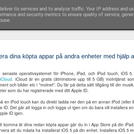
eliver its services and to analyze traffic. Your IP address and u
 språk-, läs- och skrivsvårigheter och assisterand
ormance and security metrics to ensure quality of service, gene
buse.
SkrivaText
OCT
rättstavnin
2
lera dina köpta appar på andra enheter med hjälp a
grammatik
och Edge
et senaste operativsystemet för iPhone, iPad, och iPod touch, iOS
r
iCloud
. iCloud är en gratis (åtminstone upp till 5 GB) molntjänst som 
Idag lanserar Oribi det nya
nt och bilder etc i "molnet". Du får på detta sätt tillgång till din mu
SkrivaText. SkrivaText är 
heter som du har registrerade med ditt Apple ID.
programmen Stava Rex, Spe
Detta innebär att användare
 en iPod touch kan du direkt ladda ner den på en annan iPod (eller i
svenska och engelskagram
pple ID. Det går att logga in och logga ut igen om du bara vill installer
engelskamöjlighet att marke
pple ID igen.
till tre digitala ordböcker
ordboken innehåller dessut
tt komma åt dina redan köpta appar går du in i App Store på din iPad,
översättningar, förklaringar
vera att du måsta ha installerat iOS 5 på din enhet. Installera iOS 5 m