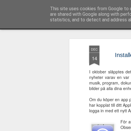
Logopeden i skolan
This site uses cookies from Google to d
En blogg om
are shared with Google along with perf
statistics, and to detect and address a
Magazine
Pages
DEC
Instal
14
I oktober släpptes d
nyheter varav en va
musik, program, dokume
bilder på alla dina en
Om du köper en app på
har kopplat till ditt A
logga in med ett nytt A
För a
Obser