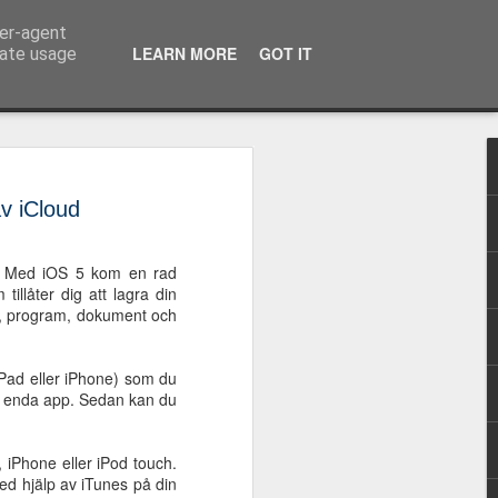
ser-agent
e teknik
LEARN MORE
GOT IT
rate usage
 - Det nya
gs- och
v iCloud
verktyget för Chrome
 5. Med iOS 5 kom en rad
tillåter dig att lagra din
 stavnings- och grammatikverktyget
sik, program, dokument och
en sammanslagning av de tidigare
llRight, ClaroStava och TxtAnalyzer.
n får: rättstavningsstöd på både
Pad eller iPhone) som du
matikstöd på svenska och
a en enda app. Sedan kan du
ra upp ordklasser och satsdelartillgång
 på svenska och engelska. Den svenska
om möjligheten att få svenska
 iPhone eller iPod touch.
 och exempel på upp till 20 andra språk.
ed hjälp av iTunes på din