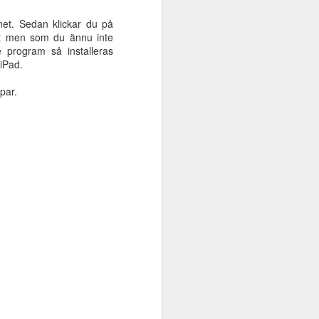
intervjuade av Alma och Fanny
net. Sedan klickar du på
kring hur Oribi startades och vad
pt men som du ännu inte
som gör Oribis programvaror
e program så installeras
tämligen unika. De verktyg vi
 iPad.
pratar främst om är Stava Rex,
SpellRight, Oribi Speak och Oribi
par.
Writer.