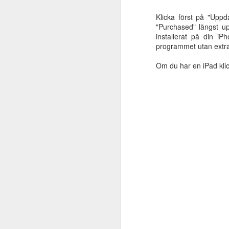
noga utvalda för att passa så
Klicka först på "Upp
vi
många verksamheter och åldrar
"Purchased" längst u
(m
som möjligt, och kan därför
installerat på din iP
ka
användas oavsett om du träffar
programmet utan extra 
de
barn, vuxna eller äldre personer.
hi
Kursen är utformad av
Om du har en iPad klic
h
specialpedagog dövhet/hörsel
lä
Therese O Eriksson och logoped
Sanna Björk, som båda arbetar på
Resurscentrum Kärnhuset i
A
Halmstads kommun och har lång
erfarenhet av att arbeta med
personer i behov av TAKK/TSS i
At
olika åldrar.
en
d
te
ku
lä
må
F