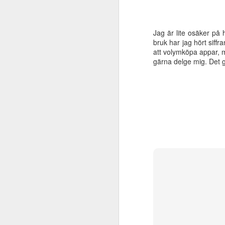
u
m
Jag är lite osäker på 
me
bruk har jag hört siff
att volymköpa appar, 
gärna delge mig. Det g
F
un
s
g
ti
D