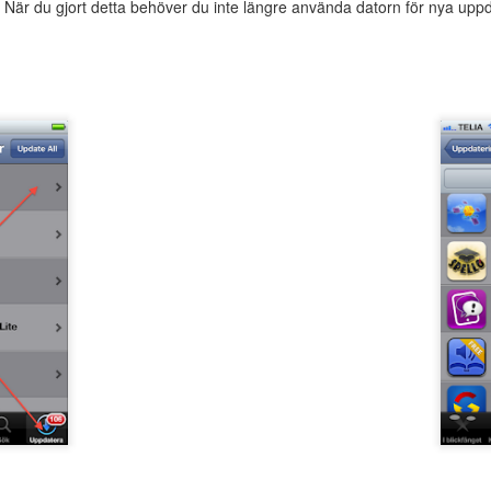
. När du gjort detta behöver du inte längre använda datorn för nya uppd
Svenska
Webbutbildning den
JAN
AUG
Dyslexiföreningens
19/10:
12
23
utbildningar våren
Specialpedagogiska
2023
perspektiv på
skrivinlärningen
Vi i Svenska Dyslexiföreningen
Den 19 oktober anordnar Svenska
anordnar under våren två olika
Dyslexiföreningen en
webbutbildingar som vänder sig till
webbutbildning över Zoom med
lärare, specialpedagoger/lärare
temat specialpedagogiska
och logopeder.
Gratis webbkurs på Pedagog Halmstads lärportal:
perspektiv på skrivinlärningen.
AY
Barn med autism
22
Neurovetenskapliga perspektiv på