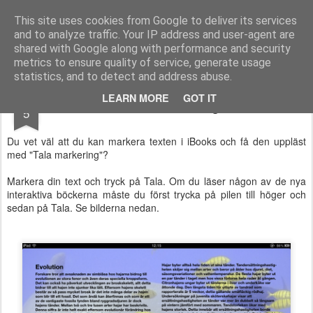
Logopeden i skolan
En blogg om språk-, läs- och skrivsvårigheter och assisterande teknik
This site uses cookies from Google to deliver its services
and to analyze traffic. Your IP address and user-agent are
Pages
shared with Google along with performance and security
metrics to ensure quality of service, generate usage
statistics, and to detect and address abuse.
FEB
LEARN MORE
GOT IT
Använd Tala markering i iBooks
5
Du vet väl att du kan markera texten i iBooks och få den uppläst
med "Tala markering"?
Markera din text och tryck på Tala. Om du läser någon av de nya
interaktiva böckerna måste du först trycka på pilen till höger och
sedan på Tala. Se bilderna nedan.