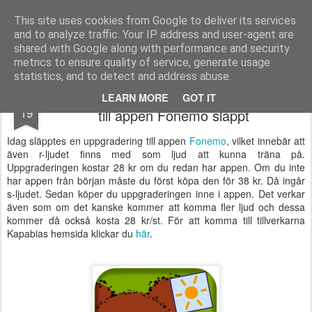
Logopeden i skolan
En blogg om språk-, läs- och skrivsvårigheter och assisterande teknik
This site uses cookies from Google to deliver its services
and to analyze traffic. Your IP address and user-agent are
Pages
shared with Google along with performance and security
metrics to ensure quality of service, generate usage
statistics, and to detect and address abuse.
Träna r-ljudet med iPad: Ny uppgradering
APR
LEARN MORE
GOT IT
19
till appen Fonemo släppt
Idag släpptes en uppgradering till appen
Fonemo
, vilket innebär att
även r-ljudet finns med som ljud att kunna träna på.
Uppgraderingen kostar 28 kr om du redan har appen. Om du inte
har appen från början måste du först köpa den för 38 kr. Då ingår
s-ljudet. Sedan köper du uppgraderingen inne i appen. Det verkar
även som om det kanske kommer att komma fler ljud och dessa
kommer då också kosta 28 kr/st. För att komma till tillverkarna
Kapabias hemsida klickar du
här
.