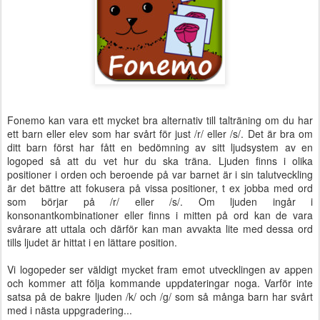
Fonemo kan vara ett mycket bra alternativ till talträning om du har
ett barn eller elev som har svårt för just /r/ eller /s/. Det är bra om
ditt barn först har fått en bedömning av sitt ljudsystem av en
logoped så att du vet hur du ska träna. Ljuden finns i olika
positioner i orden och beroende på var barnet är i sin talutveckling
är det bättre att fokusera på vissa positioner, t ex jobba med ord
som börjar på /r/ eller /s/. Om ljuden ingår i
konsonantkombinationer eller finns i mitten på ord kan de vara
svårare att uttala och därför kan man avvakta lite med dessa ord
tills ljudet är hittat i en lättare position.
Vi logopeder ser väldigt mycket fram emot utvecklingen av appen
och kommer att följa kommande uppdateringar noga. Varför inte
satsa på de bakre ljuden /k/ och /g/ som så många barn har svårt
med i nästa uppgradering...