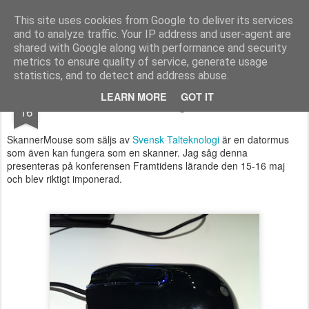
Logopeden i skolan
En blogg om språk-, läs- och skrivsvårigheter och assisterande teknik
This site uses cookies from Google to deliver its services
and to analyze traffic. Your IP address and user-agent are
Pages
shared with Google along with performance and security
metrics to ensure quality of service, generate usage
statistics, and to detect and address abuse.
MAY
LEARN MORE
GOT IT
Datormusen som fungerar som skanner
16
SkannerMouse som säljs av
Svensk Talteknologi
är en datormus
som även kan fungera som en skanner. Jag såg denna
presenteras på konferensen Framtidens lärande den 15-16 maj
och blev riktigt imponerad.