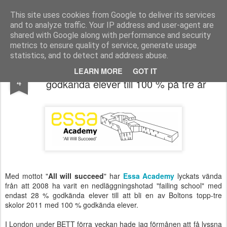
Logopeden i skolan
En blogg om språk-, läs- och skrivsvårigheter och assisterande teknik
This site uses cookies from Google to deliver its services
and to analyze traffic. Your IP address and user-agent are
Pages
shared with Google along with performance and security
metrics to ensure quality of service, generate usage
statistics, and to detect and address abuse.
"All will succeed": om att gå från 28 %
FEB
LEARN MORE
GOT IT
4
godkända elever till 100 % på tre år
Med mottot "
All will succeed
" har
Essa Academy
lyckats vända
från att 2008 ha varit en nedläggningshotad "failing school" med
endast 28 % godkända elever till att bli en av Boltons topp-tre
skolor 2011 med 100 % godkända elever.
I London under BETT förra veckan hade jag förmånen att få lyssna