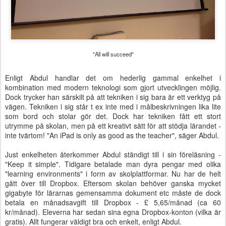
"All will succeed"
Enligt Abdul handlar det om hederlig gammal enkelhet i
kombination med modern teknologi som gjort utvecklingen möjlig.
Dock trycker han särskilt på att tekniken i sig bara är ett verktyg på
vägen. Tekniken i sig står t ex inte med i målbeskrivningen lika lite
som bord och stolar gör det. Dock har tekniken fått ett stort
utrymme på skolan, men på ett kreativt sätt för att stödja lärandet -
inte tvärtom! "An iPad is only as good as the teacher", säger Abdul.
Just enkelheten återkommer Abdul ständigt till i sin föreläsning -
"Keep it simple". Tidigare betalade man dyra pengar med olika
"learning environments" i form av skolplattformar. Nu har de helt
gått över till Dropbox. Eftersom skolan behöver ganska mycket
gigabyte för lärarnas gemensamma dokument etc måste de dock
betala en månadsavgift till Dropbox - £ 5,65/månad (ca 60
kr/månad). Eleverna har sedan sina egna Dropbox-konton (vilka är
gratis). Allt fungerar väldigt bra och enkelt, enligt Abdul.