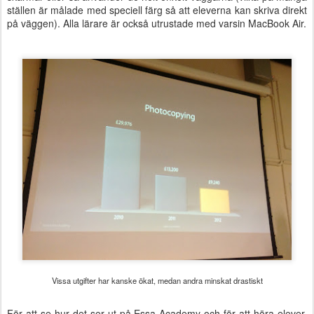
ställen är målade med speciell färg så att eleverna kan skriva direkt
på väggen). Alla lärare är också utrustade med varsin MacBook Air.
Vissa utgifter har kanske ökat, medan andra minskat drastiskt
För att se hur det ser ut på Essa Academy och för att höra elever,