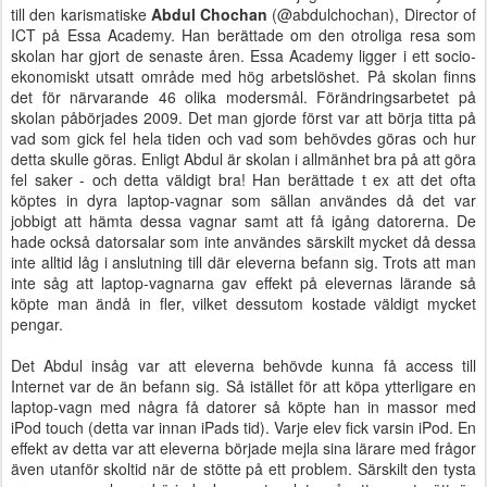
till den karismatiske
Abdul Chochan
(@abdulchochan), Director of
ICT på Essa Academy. Han berättade om den otroliga resa som
skolan har gjort de senaste åren. Essa Academy ligger i ett socio-
ekonomiskt utsatt område med hög arbetslöshet. På skolan finns
det för närvarande 46 olika modersmål. Förändringsarbetet på
skolan påbörjades 2009. Det man gjorde först var att börja titta på
vad som gick fel hela tiden och vad som behövdes göras och hur
detta skulle göras. Enligt Abdul är skolan i allmänhet bra på att göra
fel saker - och detta väldigt bra! Han berättade t ex att det ofta
köptes in dyra laptop-vagnar som sällan användes då det var
jobbigt att hämta dessa vagnar samt att få igång datorerna. De
hade också datorsalar som inte användes särskilt mycket då dessa
inte alltid låg i anslutning till där eleverna befann sig. Trots att man
inte såg att laptop-vagnarna gav effekt på elevernas lärande så
köpte man ändå in fler, vilket dessutom kostade väldigt mycket
pengar.
Det Abdul insåg var att eleverna behövde kunna få access till
Internet var de än befann sig. Så istället för att köpa ytterligare en
laptop-vagn med några få datorer så köpte han in massor med
iPod touch (detta var innan iPads tid). Varje elev fick varsin iPod. En
effekt av detta var att eleverna började mejla sina lärare med frågor
även utanför skoltid när de stötte på ett problem. Särskilt den tysta