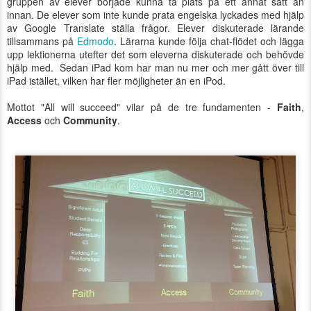
gruppen av elever började kunna ta plats på ett annat sätt än
innan. De elever som inte kunde prata engelska lyckades med hjälp
av Google Translate ställa frågor. Elever diskuterade lärande
tillsammans på
Edmodo
. Lärarna kunde följa chat-flödet och lägga
upp lektionerna utefter det som eleverna diskuterade och behövde
hjälp med. Sedan iPad kom har man nu mer och mer gått över till
iPad istället, vilken har fler möjligheter än en iPod.
Mottot "All will succeed" vilar på de tre fundamenten -
Faith
,
Access
och
Community
.