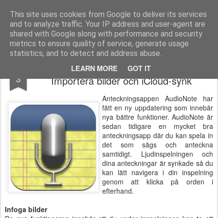
Logopeden i skolan
En blogg om språk-, läs- och skrivsvårigheter och assisterande teknik
This site uses cookies from Google to deliver its services
and to analyze traffic. Your IP address and user-agent are
Pages
shared with Google along with performance and security
metrics to ensure quality of service, generate usage
statistics, and to detect and address abuse.
Viktig uppdatering av appen AudioNote:
MAR
LEARN MORE
GOT IT
3
Importera bilder och iCloud-synk
Anteckningsappen AudioNote har
fått en ny uppdatering som innebär
nya bättre funktioner. AudioNote är
sedan tidigare en mycket bra
anteckningsapp där du kan spela in
det som sägs och anteckna
samtidigt. Ljudinspelningen och
dina anteckningar är synkade så du
kan lätt navigera i din inspelning
genom att klicka på orden i
efterhand.
Infoga bilder