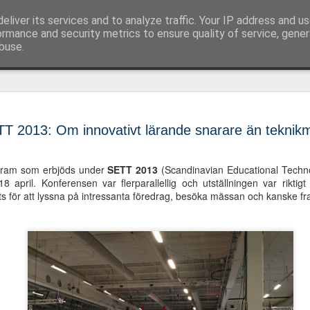
eliver its services and to analyze traffic. Your IP address and u
 språk-, läs- och skrivsvårigheter och assisterand
ormance and security metrics to ensure quality of service, gene
buse.
SkrivaText
OCT
rättstavnin
2
T 2013: Om innovativt lärande snarare än teknik
grammatik
och Edge
ogram som erbjöds under
SETT 2013
(Scandinavian Educational Techn
 april. Konferensen var flerparallellig och utställningen var rikti
Idag lanserar Oribi det nya
s för att lyssna på intressanta föredrag, besöka mässan och kanske fra
SkrivaText. SkrivaText är 
programmen Stava Rex, Spe
Detta innebär att användare
svenska och engelskagram
engelskamöjlighet att marke
till tre digitala ordböcker
ordboken innehåller dessut
översättningar, förklaringar