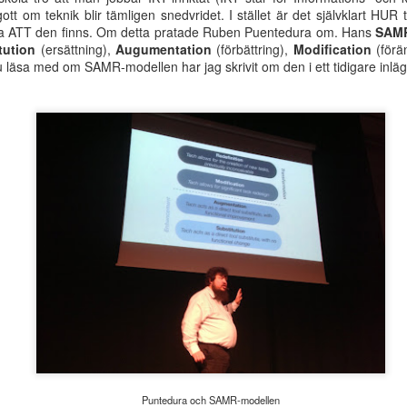
perspektiv på matematikundervisningen
21
ott om teknik blir tämligen snedvridet. I stället är det självklart HU
Nu är det dags att anmäla sig till Svenska Dyslexiföreningens
ara ATT den finns. Om detta pratade Ruben Puentedura om. Hans
SAMR
bildningsdag Specialpedagogiskt perspektiv på
tution
(ersättning),
Augumentation
(förbättring),
Modification
(förä
atematikundervisningen. Denna kommer att genomföras via Zoom
du läsa med om SAMR-modellen har jag skrivit om den i ett tidigare inläg
llan kl. 13:00 - 16:10 tisdag den 22 mars.
Ny avhandling - Studier av läsrelaterade språkliga
EB
förmågor i förskola och läsutveckling i grundskola
17
Den 3 februari 2022 disputerade Birgitta Herkner vid Stockholms
iversitet inom specialpedagogik. Hennes avhandling indikerar
amband som påverkar språkutveckling, samt hur läsförmågan under
rundskoleåren utvecklas. Sammantaget indikerar studierna vikten av
dig identifiering och tidiga insatser.
Webbkonferens 3/2-22 - Dyslexi i samhället, i skolan
Puntedura och SAMR-modellen
EC