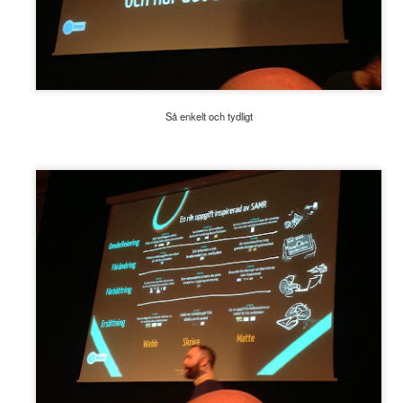
svenskt uttal
23
I går släppte Oribi det nya digitala verktyget Uttalsarkivet för att
äna svenskt uttal. Programmet vänder sig särskilt till personer som
ehöver träning av svenskt uttal inom svenska som andraspråk och kan
vändas av både lärare och elever på Sfi, vuxenutbildningen och
ymnasiets språkintroduktionsprogram, men också av många elever i
Så enkelt och tydligt
ymnasiets övriga program och i grundskolan.
Kampanj för rättvisare nationella prov
EP
13
Bild: Katie Gerrard/Unsplash Dyslexirörelsen i Sverige startar idag
kampanjen ”Rättvisa nationella prov” för att det ska bli lika
turligt för elever med dyslexi att få använda sina hjälpmedel i alla
lar av skolundervisningen, som det är för synnedsatta personer att få
ra det. Genom kampanjen vill vi förändra synen på vad läsning är.