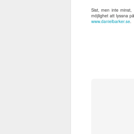
de
A
Sist, men inte minst
möjlighet att lyssna 
www.danielbarker.se
.
S
mo
fo
in
M
oK
Nä
sk
oK
si