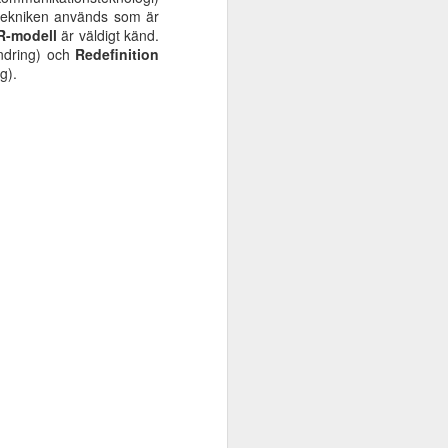
R tekniken används som är
-modell
är väldigt känd.
ndring) och
Redefinition
g).