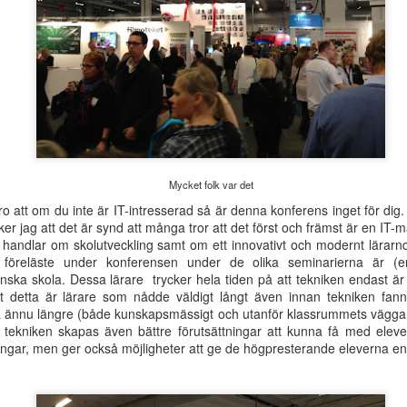
Mycket folk var det
tro att om du inte är IT-intresserad så är denna konferens inget för dig.
ker jag att det är synd att många tror att det först och främst är en IT-
Svenska
Webbutbildning den
JAN
AUG
andlar om skolutveckling samt om ett innovativt och modernt lärarnde
Dyslexiföreningens
19/10:
12
23
öreläste under konferensen under de olika seminarierna är (en
utbildningar våren
Specialpedagogiska
ska skola. Dessa lärare trycker hela tiden på att tekniken endast är e
2023
perspektiv på
tt detta är lärare som nådde väldigt långt även innan tekniken fa
skrivinlärningen
Vi i Svenska Dyslexiföreningen
å ännu längre (både kunskapsmässigt och utanför klassrummets väggar
Den 19 oktober anordnar Svenska
anordnar under våren två olika
 tekniken skapas även bättre förutsättningar att kunna få med elever
Dyslexiföreningen en
webbutbildingar som vänder sig till
ingar, men ger också möjligheter att ge de högpresterande eleverna en
webbutbildning över Zoom med
lärare, specialpedagoger/lärare
temat specialpedagogiska
och logopeder.
Gratis webbkurs på Pedagog Halmstads lärportal:
perspektiv på skrivinlärningen.
AY
Barn med autism
22
Neurovetenskapliga perspektiv på