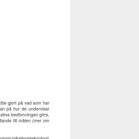
intervjuade av Alma och Fanny
kring hur Oribi startades och vad
som gör Oribis programvaror
tämligen unika. De verktyg vi
pratar främst om är Stava Rex,
SpellRight, Oribi Speak och Oribi
Writer.
ttie gjort på vad som har
utan på hur de undervisar
rmativa bedömningen görs,
lande till målen (mer om
 kommunikationsteknologi)