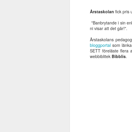
Årstaskolan
fick pris
en
sk
"Banbrytande i sin en
St
ni visar att det går!".
Ja
lä
Årstaskolans pedagoge
bloggportal
som länkar
SETT föreläste flera a
webbiblitek
Bibblis
.
N
ku
si
i
in
N