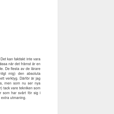
 Det kan faktiskt inte vara
mässa när det främst är en
Nytt avsnitt av
JUN
. De flesta av de lärare
Dyssepodden - där jag
7
ligt mig) den absoluta
och Henrik pratar om
tt verktyg. Därför är jag
Oribis assisterande
nns, men som nu ser nya
teknik
) tack vare tekniken som
I det senaste avsnittet av
 som har svårt för sig i
Dyssepodden medverkar jag och
 extra utmaning.
Henrik Karlsson från Oribi. Titeln
för avsnittet är Assisterande
teknik som gör skillnad för
personer med dyslexi.Vi blir