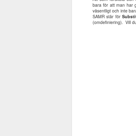
bara för att man har g
väsentligt och inte b
u
SAMR står för
Substi
m
(omdefiniering). Vill 
me
F
un
s
g
ti
D