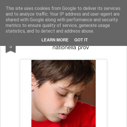
Logopeden i skolan
En blogg om språk-, läs- och skrivsvårigheter och assisterande teknik
This site uses cookies from Google to deliver its services
and to analyze traffic. Your IP address and user-agent are
Pages
shared with Google along with performance and security
metrics to ensure quality of service, generate usage
statistics, and to detect and address abuse.
Viktig debattartikel om dyslexi och
MAY
LEARN MORE
GOT IT
5
nationella prov