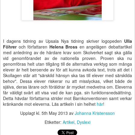
I dagens tidning av Upsala Nya tidning skriver logopeden
Ulla
Föhrer
och författaren
Helena Bross
en angelägen debattartikel
med anledning av de hårdare krav som Skolverket sagt ska gälla
vid genomförandet av de nationella proven. Proven ska nu
genomföras helt utan tillgång till de alternativa verktyg som många
elever är helt beroende av för att kunna avkoda text, trots att det i
Skollagen står att "särskild hänsyn ska tas till elever med särskilda
behov". Dessa elever riskerar nu att misslyckas, vilket både de
själva, deras lärare och föräldrar är mycket medvetna om. Eleverna
får väldigt svårt att visa vad de kan pga. sin funktionsnedsättning.
Detta hävdar författarna strider mot Barnkonventionen samt verkar
kränkande mot eleverna. Läs artikeln i sin helhet
här
!
Upplagt kl.
5th May 2013
av
Johanna Kristensson
Etiketter:
Artikel
Dyslexi