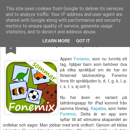
Logopeden i skolan
En blogg om språk-, läs- och skrivsvårigheter och assisterande teknik
This site uses cookies from Google to deliver its services
and to analyze traffic. Your IP address and user-agent are
Pages
shared with Google along with performance and security
metrics to ensure quality of service, generate usage
statistics, and to detect and address abuse.
JUN
LEARN MORE
GOT IT
Fonemix - Ny taltränings-app för iPad
2
Appen
Fonemo
, som nu funnits ett
tag, hjälper barn som behöver öva
på olika språkljud om de har en
försenad talutveckling. Fonemo
finns för språkljuden b, d, f, g, k, l, p,
r, s, t, v, sj och tj.
Nu har även en variant på
talträningsapp för iPad kommit från
samma företag,
Kapabia
, som heter
Fonemix
. Detta är en app som
syftar till att stimulera skapandet av
ordlekar och sagor. Man jobbar med små ordkort. Genom att klicka