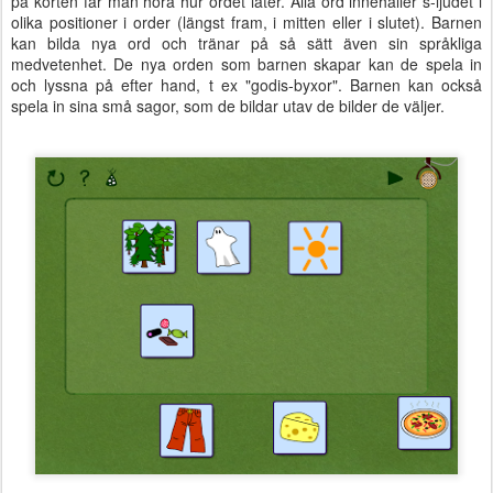
på korten får man höra hur ordet låter. Alla ord innehåller s-ljudet i
olika positioner i order (längst fram, i mitten eller i slutet). Barnen
kan bilda nya ord och tränar på så sätt även sin språkliga
medvetenhet. De nya orden som barnen skapar kan de spela in
och lyssna på efter hand, t ex "godis-byxor". Barnen kan också
spela in sina små sagor, som de bildar utav de bilder de väljer.