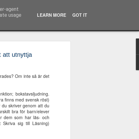
ser-agent
e teknik
LEARN MORE
GOT IT
rate usage
 - Det nya
att utnyttja
gs- och
verktyget för Chrome
erades? Om inte så är det
 stavnings- och grammatikverktyget
en sammanslagning av de tidigare
ktion; bokstavsljudning.
llRight, ClaroStava och TxtAnalyzer.
ra finns med svensk röst)
n får: rättstavningsstöd på både
v du skriver genom att du
matikstöd på svenska och
skilt bra för barn/elever
ra upp ordklasser och satsdelartillgång
 för dem som har läs- och
 på svenska och engelska. Den svenska
Skriva sig till Läsning)
om möjligheten att få svenska
 och exempel på upp till 20 andra språk.