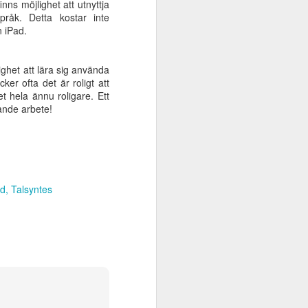
nns möjlighet att utnyttja
råk. Detta kostar inte
in iPad.
ighet att lära sig använda
ker ofta det är roligt att
 hela ännu roligare. Ett
gande arbete!
Nytt avsnitt av
JUN
Dyssepodden - där jag
rd
Talsyntes
7
och Henrik pratar om
Oribis assisterande
teknik
I det senaste avsnittet av
Dyssepodden medverkar jag och
Henrik Karlsson från Oribi. Titeln
för avsnittet är Assisterande
teknik som gör skillnad för
personer med dyslexi.Vi blir