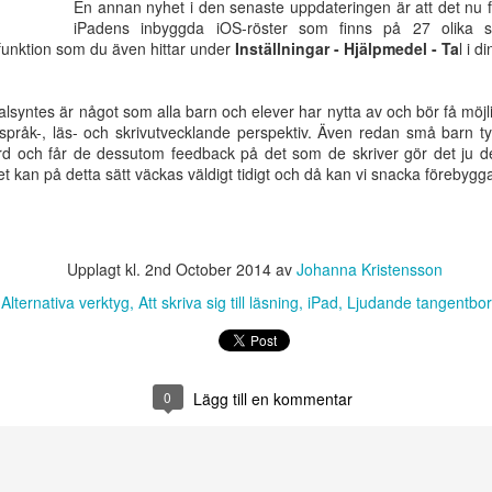
En annan nyhet i den senaste uppdateringen är att det nu fi
iPadens inbyggda iOS-röster som finns på 27 olika sp
funktion som du även hittar under
Inställningar - Hjälpmedel - Ta
l i d
alsyntes är något som alla barn och elever har nytta av och bör få möjl
 språk-, läs- och skrivutvecklande perspektiv. Även redan små barn tyc
d och får de dessutom feedback på det som de skriver gör det ju det
ket kan på detta sätt väckas väldigt tidigt och då kan vi snacka förebyg
Upplagt kl.
2nd October 2014
av
Johanna Kristensson
Svenska
Webbutbildning den
JAN
AUG
Dyslexiföreningens
19/10:
:
Alternativa verktyg
Att skriva sig till läsning
iPad
Ljudande tangentbo
12
23
utbildningar våren
Specialpedagogiska
2023
perspektiv på
skrivinlärningen
Vi i Svenska Dyslexiföreningen
Den 19 oktober anordnar Svenska
anordnar under våren två olika
0
Lägg till en kommentar
Dyslexiföreningen en
webbutbildingar som vänder sig till
webbutbildning över Zoom med
lärare, specialpedagoger/lärare
temat specialpedagogiska
och logopeder.
Gratis webbkurs på Pedagog Halmstads lärportal:
perspektiv på skrivinlärningen.
AY
Barn med autism
22
Neurovetenskapliga perspektiv på