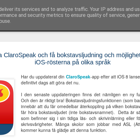
eliver its services and to analyze traffic. Your IP address and u
 språk-, läs- och skrivsvårigheter och assisterand
ormance and security metrics to ensure quality of service, gene
buse.
SkrivaText
OCT
 ClaroSpeak och få bokstavsljudning och möjlighet 
rättstavnin
2
iOS-rösterna på olika språk
grammatik
och Edge
Har du uppdaterat din
ClaroSpeak
-app efter att iOS 8 lans
definitivt dags att göra det nu.
Idag lanserar Oribi det nya
SkrivaText. SkrivaText är 
I den senaste uppdateringen finns det nämligen en ny fun
programmen Stava Rex, Spe
Och den är riktigt bra! Bokstavsljudningsfunktionen (som ba
Detta innebär att användare
innebär att du får omedelbar återkoppling på vilken boksta
svenska och engelskagram
får höra bokstavsljudet (inte bokstavsnamnet). Detta är sär
engelskamöjlighet att marke
som befinner sig i sin tidiga läs- och skrivinlärning eller
till tre digitala ordböcker
skrivsvårigheter. Många skolor som jobbar med ASL (Att 
ordboken innehåller dessut
kommer kunna få glädje att denna funktion.
översättningar, förklaringar