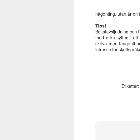
någonting, utan är en 
Tips!
Bokstavsljudning och t
med olika syften i ett
skriva med tangentbor
intresse för skriftsprå
Digital kurs i
JUN
TAKK/TSS
Etiketter
15
Idag lanseras Halmstads
kommuns digitala kurs i
TAKK/TSS. Kursen innehåller ca
800 tecken, material att skriva ut
och träna på, filmer kring hur man
tecknar och lite teori. Kursen
vänder sig till dig som är
M
intresserad av att lära dig tecken,
privat eller i tjänsten. Tecknen är